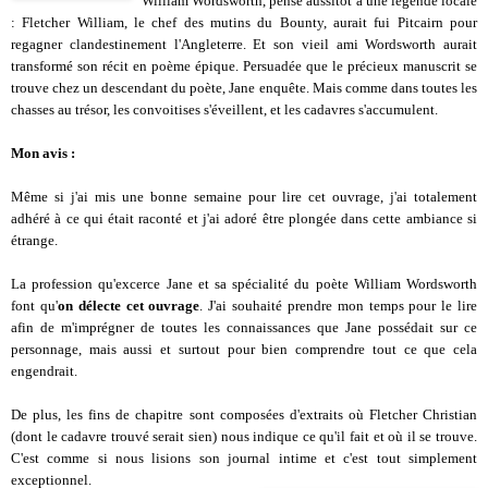
William Wordsworth, pense aussitôt à une légende locale
: Fletcher William, le chef des mutins du Bounty, aurait fui Pitcairn pour
regagner clandestinement l'Angleterre. Et son vieil ami Wordsworth aurait
transformé son récit en poème épique. Persuadée que le précieux manuscrit se
trouve chez un descendant du poète, Jane enquête. Mais comme dans toutes les
chasses au trésor, les convoi
tises s'éveillent, et les cadavres s'accumulent.
Mon avis :
Même si j'ai mis une bonne semaine pour lire cet ouvrage, j'ai totalement
adhéré à ce qui était raconté et j'ai adoré être plongée dans cette ambiance si
étrange.
La profession qu'excerce Jane et sa spécialité du poète William Wordsworth
font qu'
on délecte cet ouvrage
. J'ai souhaité prendre mon temps pour le lire
afin de m'imprégner de toutes les connaissances que Jane possédait sur ce
personnage, mais aussi et surtout pour bien comprendre tout ce que cela
engendrait.
De plus, les fins de chapitre sont composées d'extraits où Fletcher Christian
(dont le cadavre trouvé serait sien) nous indique ce qu'il fait et où il se trouve.
C'est comme si nous lisions son journal intime et c'est tout simplement
exceptionnel.